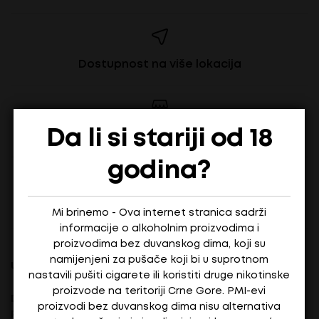
Dostupnost na više lokacija
Da li si stariji od 18
Pronađi u maloprodajama
godina?
Pozovite za više informacija
Mi brinemo - Ova internet stranica sadrži
informacije o alkoholnim proizvodima i
proizvodima bez duvanskog dima, koji su
namijenjeni za pušače koji bi u suprotnom
UPOZNAJ NAS
NAŠ CILJ
nastavili pušiti cigarete ili koristiti druge nikotinske
proizvode na teritoriji Crne Gore. PMI-evi
Odgovorno se odnosimo
D&G Group D.O.O.
proizvodi bez duvanskog dima nisu alternativa
prema povjerenju koje nam
PIB:
03356183