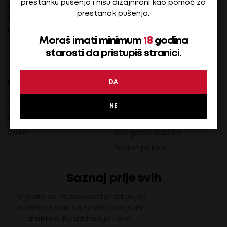
prestanku pušenja i nisu dizajnirani kao pomoć za
ukazujete jer je Vaše
Studentska br. 1,
prestanak pušenja.
zadovoljstvo našom
81000 Podgorica
uslugom – proizvodom
info@dg-shop.me
podsticaj za dalje
Moraš imati minimum
18
godina
unapređenje našeg servisa.
starosti da pristupiš stranici.
DA
POPULARNI BRENDOVI
KATEGORIJE PROIZVODA
Eisberg
Piće
NE
Aura
Hrana
Volim
Energetski napitci
Poklon paketi
Saznaj prije svih
Prijavite se na newsletter da uvijek
budete u toku sa novim i akcijskim
artiklima. Besplatno je i lako.