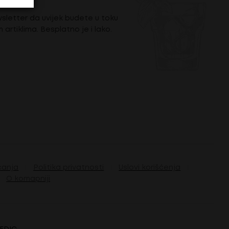
wsletter da uvijek budete u toku
m artiklima. Besplatno je i lako.
ćanja
Politika privatnosti
Uslovi korišćenja
O komapniji