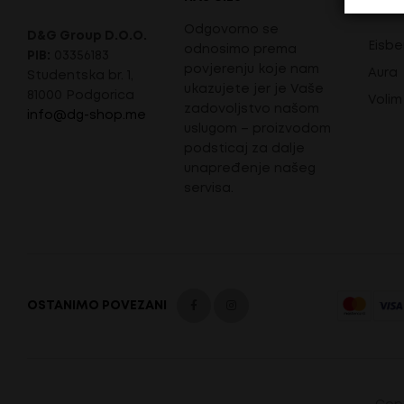
BREN
Odgovorno se
D&G Group D.O.O.
Eisbe
odnosimo prema
PIB:
03356183
povjerenju koje nam
Aura
Studentska br. 1,
ukazujete jer je Vaše
81000 Podgorica
Volim
zadovoljstvo našom
info@dg-shop.me
uslugom – proizvodom
podsticaj za dalje
unapređenje našeg
servisa.
OSTANIMO POVEZANI