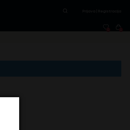
Prijava | Registracija
0
0