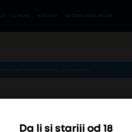
TI
O NAMA
KONTAKT
UPOZNAJ D&G GROUP
ucts were found matching your selection.
Da li si stariji od 18