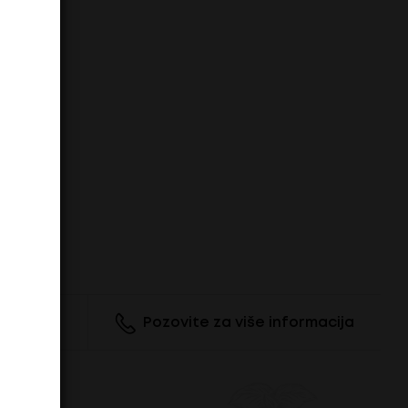
odajama
Pozovite za više informacija
 svih