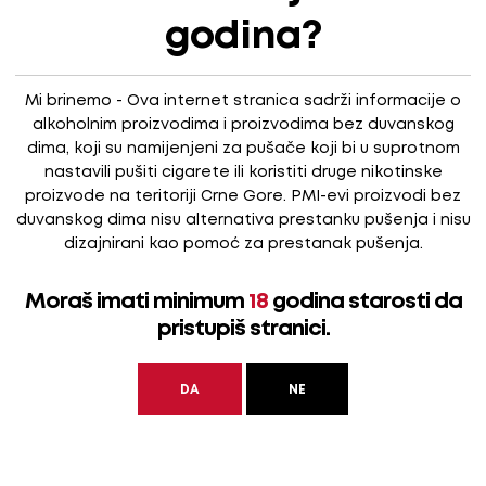
godina?
Mi brinemo - Ova internet stranica sadrži informacije o
alkoholnim proizvodima i proizvodima bez duvanskog
dima, koji su namijenjeni za pušače koji bi u suprotnom
nastavili pušiti cigarete ili koristiti druge nikotinske
proizvode na teritoriji Crne Gore. PMI-evi proizvodi bez
duvanskog dima nisu alternativa prestanku pušenja i nisu
dizajnirani kao pomoć za prestanak pušenja.
Moraš imati minimum
18
godina starosti da
pristupiš stranici.
upnost na više lokacija
Pronađi u malopr
DA
NE
Saznaj prije
LARNI
KATEGORIJE PROIZVODA