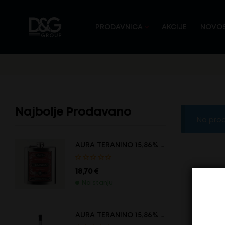
PRODAVNICA
AKCIJE
NOVOS
Najbolje Prodavano
No prod
AURA TERANINO 15,86% …
18,70
€
Na stanju
AURA TERANINO 15,86% …