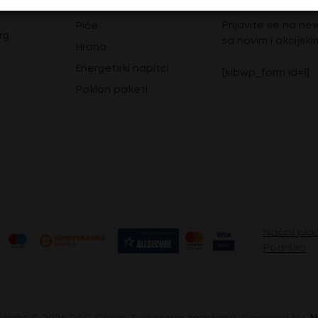
DOVI
Prijavite se na ne
Piće
rg
sa novim i akcijski
Hrana
Energetski napitci
[sibwp_form id=1]
Poklon paketi
Načini pla
Podrška