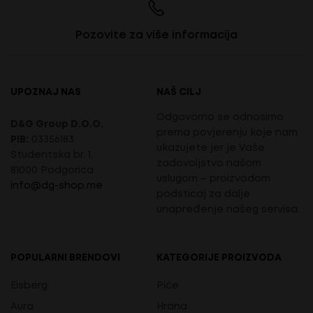
Pozovite za više informacija
UPOZNAJ NAS
NAŠ CILJ
Odgovorno se odnosimo
D&G Group D.O.O.
prema povjerenju koje nam
PIB:
03356183
ukazujete jer je Vaše
Studentska br. 1,
zadovoljstvo našom
81000 Podgorica
uslugom – proizvodom
info@dg-shop.me
podsticaj za dalje
unapređenje našeg servisa.
POPULARNI BRENDOVI
KATEGORIJE PROIZVODA
Eisberg
Piće
Aura
Hrana