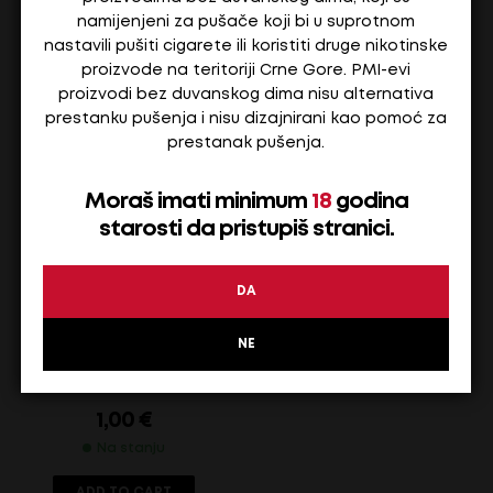
namijenjeni za pušače koji bi u suprotnom
ADD TO CART
ADD TO CART
nastavili pušiti cigarete ili koristiti druge nikotinske
proizvode na teritoriji Crne Gore. PMI-evi
proizvodi bez duvanskog dima nisu alternativa
prestanku pušenja i nisu dizajnirani kao pomoć za
prestanak pušenja.
Moraš imati minimum
18
godina
starosti da pristupiš stranici.
DA
Sok Fresher Mandarin …
NE
1,00
€
Na stanju
ADD TO CART