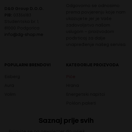
Odgovorno se odnosimo
D&G Group D.O.O.
prema povjerenju koje nam
PIB:
03356183
ukazujete jer je Vaše
Studentska br. 1,
zadovoljstvo našom
81000 Podgorica
uslugom – proizvodom
info@dg-shop.me
podsticaj za dalje
unapređenje našeg servisa.
POPULARNI BRENDOVI
KATEGORIJE PROIZVODA
Eisberg
Piće
Aura
Hrana
Volim
Energetski napitci
Poklon paketi
Saznaj prije svih
Prijavite se na newsletter da uvijek