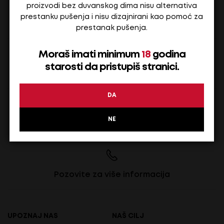
proizvodi bez duvanskog dima nisu alternativa
prestanku pušenja i nisu dizajnirani kao pomoć za
Brza isporuka
prestanak pušenja.
Moraš imati minimum
18
godina
starosti da pristupiš stranici.
Dostupnost na više lokacija
DA
NE
Pronađi u maloprodajama
Pozovite za više informacija
UPOZNAJ NAS
NAŠ CILJ