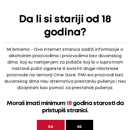
to rakija ugodnog je aromatičnog mirisa po grožđu muškata, n
Da li si stariji od 18
a, a na aftertasteu nailazimo na ugodnu notu breskve.
godina?
 i bez leda.
Mi brinemo - Ova internet stranica sadrži informacije o
alkoholnim proizvodima i proizvodima bez duvanskog
dima, koji su namijenjeni za pušače koji bi u suprotnom
nastavili pušiti cigarete ili koristiti druge nikotinske
proizvode na teritoriji Crne Gore. PMI-evi proizvodi bez
duvanskog dima nisu alternativa prestanku pušenja i nisu
dizajnirani kao pomoć za prestanak pušenja.
Moraš imati minimum
18
godina starosti da
pristupiš stranici.
DA
NE