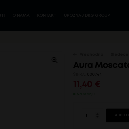
TI
O NAMA
KONTAKT
UPOZNAJ D&G GROUP
Predhodno
Sledeće
Aura Moscato
6,70
€
ŠIFRA:
000744
6,70
€
11,40
€
Na stanju
ADD TO