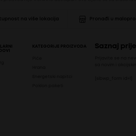
upnost na više lokacija
Pronađi u malopr
Saznaj prije
LARNI
KATEGORIJE PROIZVODA
DOVI
Prijavite se na ne
Piće
rg
sa novim i akcijski
Hrana
Energetski napitci
[sibwp_form id=1]
Poklon paketi