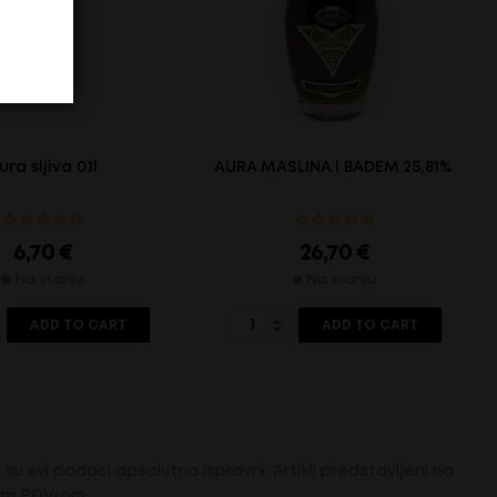
ura sljiva 0.1l
AURA MASLINA I BADEM 25,81% – 0.7 
6,70
€
26,70
€
Na stanju
Na stanju
ADD TO CART
ADD TO CART
su svi podaci apsolutno ispravni. Artikli predstavljeni na
tim PDV-om.