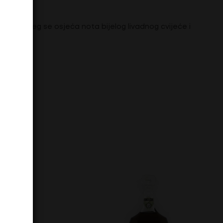
akon kojeg se osjeća nota bijelog livadnog cvijeće i