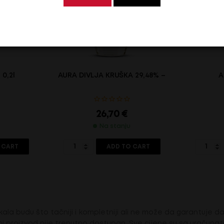
 0,2l
AURA DIVLJA KRUŠKA 29,48% – 0.7 L
A
26,70
€
Na stanju
 CART
ADD TO CART
ala budu što tačniji i kompletniji ali ne može da garantuje da 
i proizvod nije trenutno dostupan. Sve cijene su sa uračuna