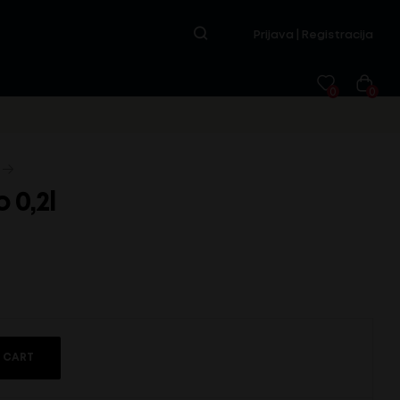
Prijava | Registracija
0
0
 0,2l
 CART