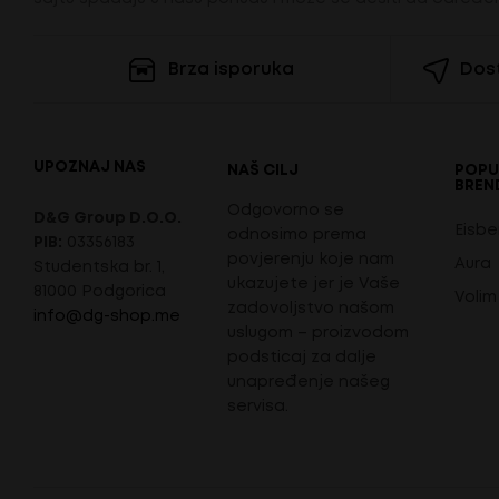
Brza isporuka
Dost
UPOZNAJ NAS
NAŠ CILJ
POPU
BREN
Odgovorno se
D&G Group D.O.O.
Eisbe
odnosimo prema
PIB:
03356183
povjerenju koje nam
Aura
Studentska br. 1,
ukazujete jer je Vaše
81000 Podgorica
Volim
zadovoljstvo našom
info@dg-shop.me
uslugom – proizvodom
podsticaj za dalje
unapređenje našeg
servisa.