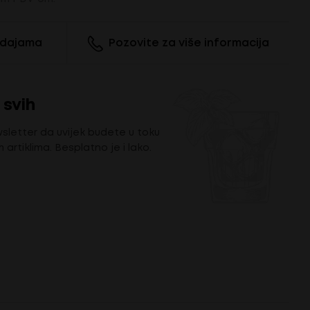
odajama
Pozovite za više informacija
 svih
wsletter da uvijek budete u toku
m artiklima. Besplatno je i lako.