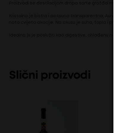
Proizvodi se destilacijom dropa sorte grožđa muškat.
Kristalno je bistra i potpuno transparentna, Aura Mosca
nota cvijeta akacije. Na okusu je suha, topla i profinjen
Idealno ju je poslužiti kao digestive, ohlađenu na 8 – 10°C
Slični proizvodi