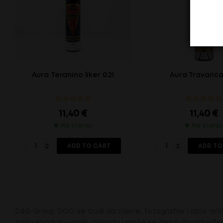
Aura Teranino liker 0.2l
Aura Travarica
11,40
€
11,40
€
Na stanju
Na stanju
ADD TO CART
ADD TO
D&G Group DOO se trudi da cijene, fotografije i opisi artik
sajtu spadaju u našu ponudu i može se desiti da određen