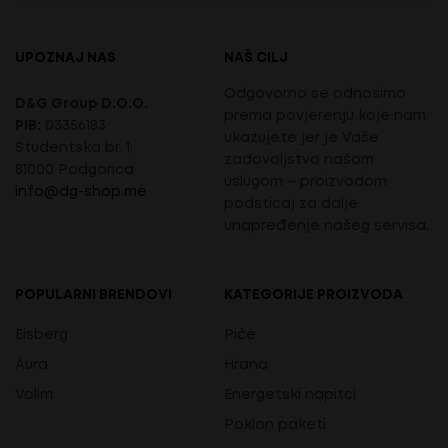
UPOZNAJ NAS
NAŠ CILJ
Odgovorno se odnosimo
D&G Group D.O.O.
prema povjerenju koje nam
PIB:
03356183
ukazujete jer je Vaše
Studentska br. 1,
zadovoljstvo našom
81000 Podgorica
uslugom – proizvodom
info@dg-shop.me
podsticaj za dalje
unapređenje našeg servisa.
POPULARNI BRENDOVI
KATEGORIJE PROIZVODA
Eisberg
Piće
Aura
Hrana
Volim
Energetski napitci
Poklon paketi