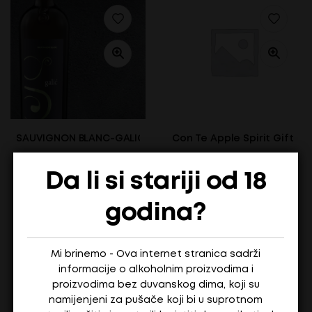
SAUVIGNON BLANC-GALIC
Con Te Apple Spirit Gift Box
Da li si stariji od 18
15,20
€
48,20
€
godina?
Na stanju
Na stanju
ADD TO CART
ADD TO CART
Mi brinemo - Ova internet stranica sadrži
informacije o alkoholnim proizvodima i
proizvodima bez duvanskog dima, koji su
namijenjeni za pušače koji bi u suprotnom