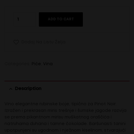
ADD TO CART
Dodaj Na Listu Želja
Categories:
Piće
,
Vina
Description
Vino elegantne rubinske boje, tipično za Pinot Noir.
Izražen i prekrasan miris trešnje i šumske jagode razvija
se prema pikantnom mirisu muškatnog oraščića i
natruhama duhana i tamne čokolade. Baršunasti tanini
upotpunjeni su ugodnom i nježnom kiselinom, stvarajući