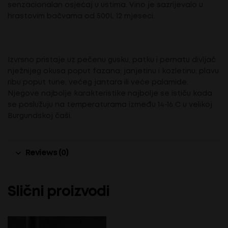
senzacionalan osjećaj u ustima. Vino je sazrijevalo u
hrastovim bačvama od 500L 12 mjeseci.
Izvrsno pristaje uz pečenu gusku, patku i pernatu divljač
nježnijeg okusa poput fazana; janjetinu i kozletinu, plavu
ribu poput tune, većeg jantara ili veće palamide.
Njegove najbolje karakteristike najbolje se ističu kada
se poslužuju na temperaturama između 14-16 C u velikoj
Burgundskoj čaši.
Reviews (0)
Slični proizvodi