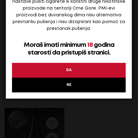
nastavili pušiti cigarete ili koristiti druge nikotinske
proizvode na teritoriji Crne Gore. PMI-evi
proizvodi bez duvanskog dima nisu alternativa
prestanku pušenja i nisu dizajnirani kao pomoć za
prestanak pušenja.
Moraš imati minimum
18
godina
Blatina de Broto Vrhunsko crveno vino-Citluk
Vrhunsko bijelo suho vino Ž
starosti da pristupiš stranici.
DA
8,60
€
8,60
€
Na stanju
Na stanju
NE
ADD TO CART
ADD TO CART