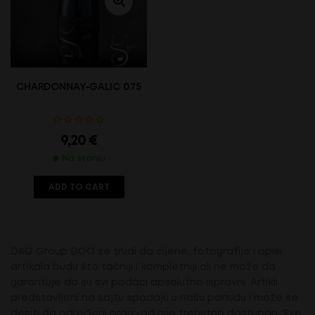
CHARDONNAY-GALIC 0.75L
9,20
€
Na stanju
ADD TO CART
D&G Group DOO se trudi da cijene, fotografije i opisi
artikala budu što tačniji i kompletniji ali ne može da
garantuje da su svi podaci apsolutno ispravni. Artikli
predstavljeni na sajtu spadaju u našu ponudu i može se
desiti da određeni proizvod nije trenutno dostupan. Sve