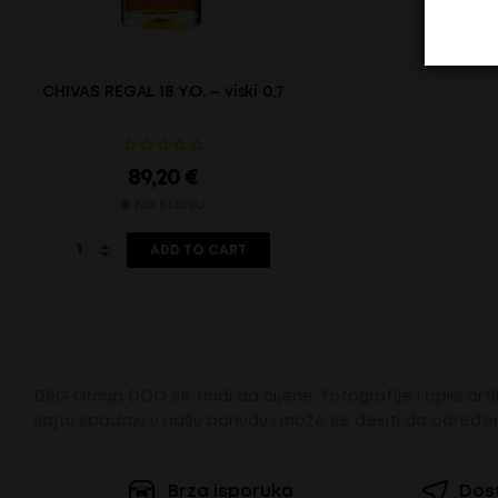
CHIVAS REGAL 18 Y.O. – viski 0,7l
89,20
€
Na stanju
ADD TO CART
D&G Group DOO se trudi da cijene, fotografije i opisi artik
sajtu spadaju u našu ponudu i može se desiti da određen
Brza isporuka
Dost