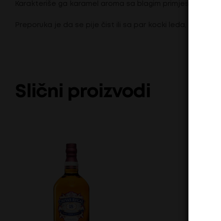
Karakteriše ga karamel aroma sa blagim primjesama bana
Preporuka je da se pije čist ili sa par kocki leda, a mnogi
Slični proizvodi