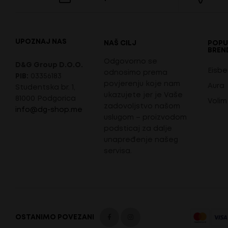
UPOZNAJ NAS
NAŠ CILJ
POPU
BREN
Odgovorno se
D&G Group D.O.O.
Eisbe
odnosimo prema
PIB:
03356183
povjerenju koje nam
Aura
Studentska br. 1,
ukazujete jer je Vaše
81000 Podgorica
Volim
zadovoljstvo našom
info@dg-shop.me
uslugom – proizvodom
podsticaj za dalje
unapređenje našeg
servisa.
OSTANIMO POVEZANI