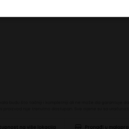
ala budu što tačniji i kompletniji ali ne može da garantuje da 
i proizvod nije trenutno dostupan. Sve cijene su sa uračuna
upnost na više lokacija
Pronađi u malopr