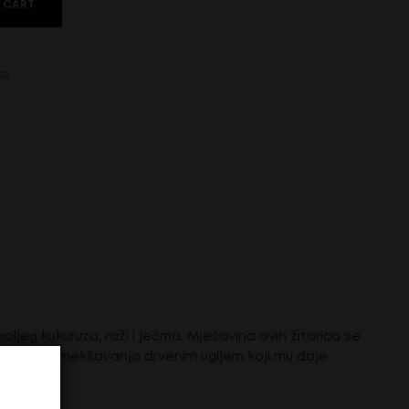
 CART
ja
oljeg kukuruza, raži i ječma. Mješavina ovih žitarica se
ni proces omekšavanja drvenim ugljem koji mu daje