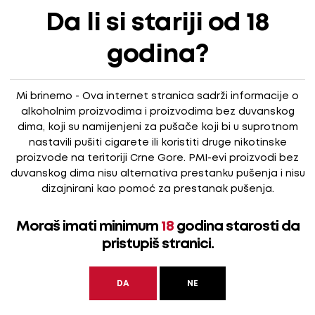
na i osvaja svojim kremasto-izbalansiranim ukusom karamele,
Da li si stariji od 18
 vole da ga piju u kombinaciji sa različitim vrstama koktela.
godina?
Mi brinemo - Ova internet stranica sadrži informacije o
alkoholnim proizvodima i proizvodima bez duvanskog
dima, koji su namijenjeni za pušače koji bi u suprotnom
nastavili pušiti cigarete ili koristiti druge nikotinske
proizvode na teritoriji Crne Gore. PMI-evi proizvodi bez
duvanskog dima nisu alternativa prestanku pušenja i nisu
dizajnirani kao pomoć za prestanak pušenja.
Moraš imati minimum
18
godina starosti da
pristupiš stranici.
DA
NE