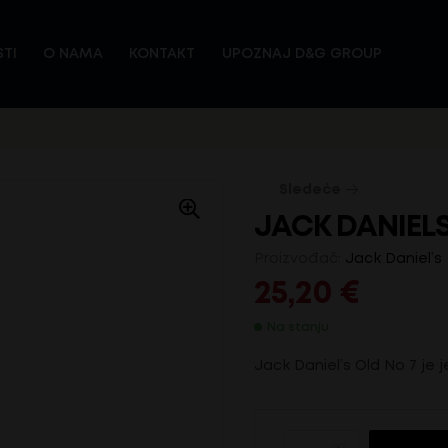
TI
O NAMA
KONTAKT
UPOZNAJ D&G GROUP
Sledeće
JACK DANIELS
Proizvođač:
Jack Daniel’s
89,20
€
25,20
€
Na stanju
Jack Daniel’s Old No 7 je j