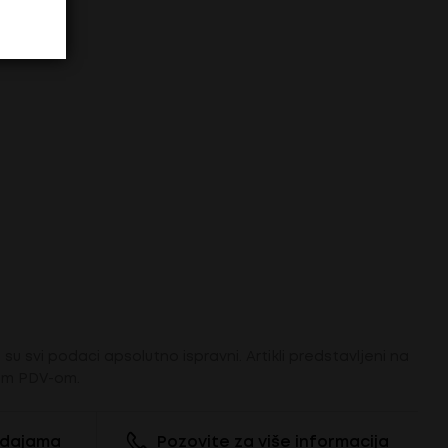
su svi podaci apsolutno ispravni. Artikli predstavljeni na
tim PDV-om.
odajama
Pozovite za više informacija