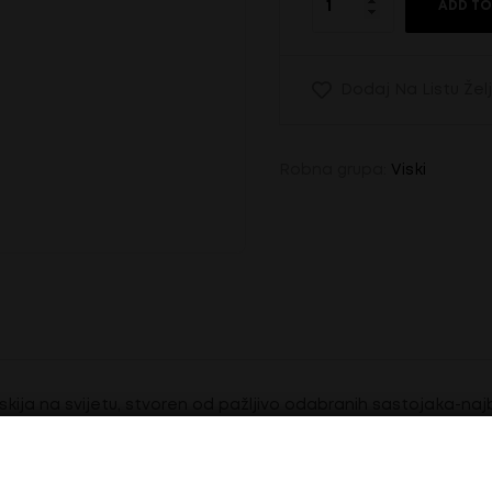
ADD TO
Dodaj Na Listu Žel
Robna grupa:
Viski
iskija na svijetu, stvoren od pažljivo odabranih sastojaka-najb
. Tokom proizvodnje Jack Daniel’s viski prolazi kroz jedinstve