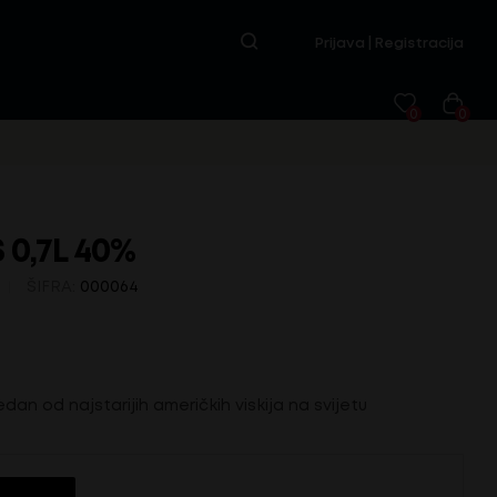
Prijava | Registracija
0
0
 0,7L 40%
ŠIFRA:
000064
edan od najstarijih američkih viskija na svijetu