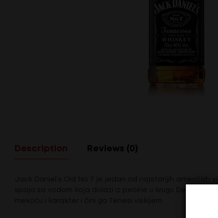
Description
Reviews (0)
Jack Daniel’s Old No 7 je jedan od najstarijih američkih v
spaja sa vodom koja dolazi iz pećine u krugu Destilerije
mekoću i karakter i čini ga Tenesi viskijem.