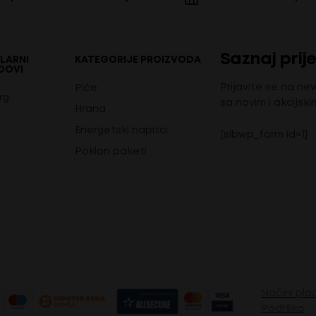
Saznaj prije
LARNI
KATEGORIJE PROIZVODA
DOVI
Prijavite se na ne
Piće
rg
sa novim i akcijski
Hrana
Energetski napitci
[sibwp_form id=1]
Poklon paketi
Načini pla
Podrška