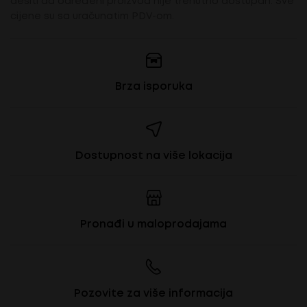
desiti da određeni proizvod nije trenutno dostupan. Sve
cijene su sa uračunatim PDV-om.
Brza isporuka
Dostupnost na više lokacija
Pronađi u maloprodajama
Pozovite za više informacija