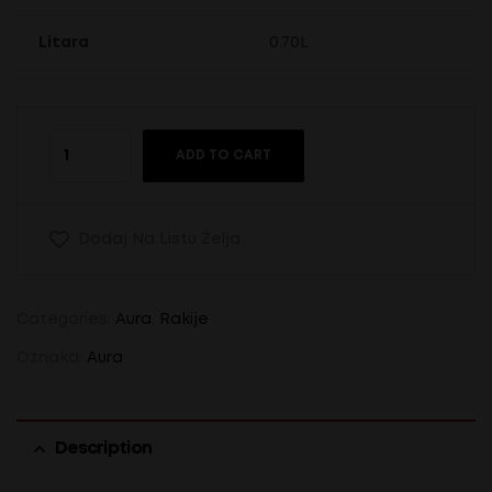
Litara
0.70L
ADD TO CART
Dodaj Na Listu Želja
Categories:
Aura
,
Rakije
Oznaka:
Aura
Description