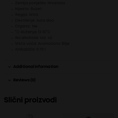
Zemlja porijekla: Hrvatska
Mjesto: Buzet
Regija: Istra
Destilerije: Aura doo
Organic: Ne
°C služenja: 12-15°C
Kol.alkohola: Vol. 40
Vrsta voća: Aromaticno Bilje
Ambalaža: 0.70 l
Additional information
Reviews (0)
Slični proizvodi