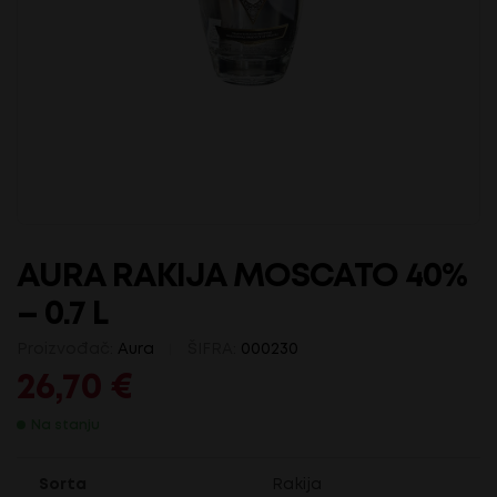
AURA RAKIJA MOSCATO 40%
– 0.7 L
Proizvođač:
Aura
ŠIFRA:
000230
26,70
€
Na stanju
Sorta
Rakija