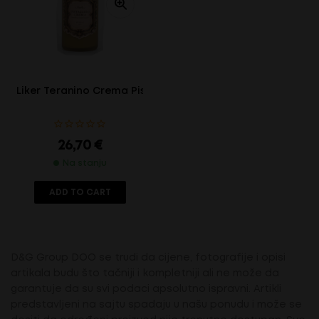
Liker Teranino Crema Pistacchio Aura 16.7% 0.7L
26,70
€
Na stanju
ADD TO CART
D&G Group DOO se trudi da cijene, fotografije i opisi
artikala budu što tačniji i kompletniji ali ne može da
garantuje da su svi podaci apsolutno ispravni. Artikli
predstavljeni na sajtu spadaju u našu ponudu i može se