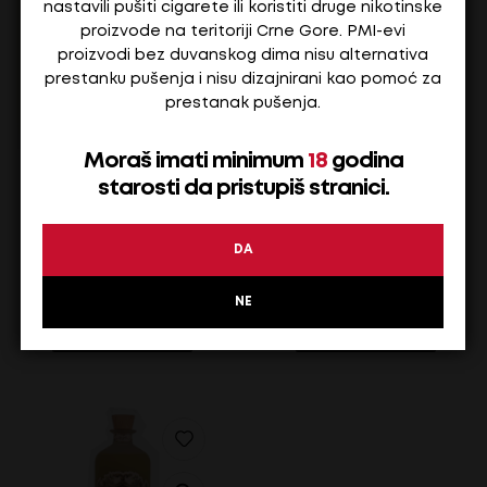
nastavili pušiti cigarete ili koristiti druge nikotinske
proizvode na teritoriji Crne Gore. PMI-evi
proizvodi bez duvanskog dima nisu alternativa
prestanku pušenja i nisu dizajnirani kao pomoć za
prestanak pušenja.
Moraš imati minimum
18
godina
AURA TERANINO 15,86% – 0,2 L PLJOSKA
AURA TERANINO 15,86% – 0,1
starosti da pristupiš stranici.
DA
18,70
€
16,80
€
Na stanju
Na stanju
NE
ADD TO CART
ADD TO CART