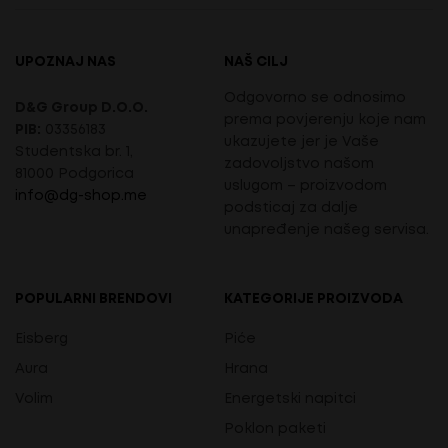
UPOZNAJ NAS
NAŠ CILJ
Odgovorno se odnosimo
D&G Group D.O.O.
prema povjerenju koje nam
PIB:
03356183
ukazujete jer je Vaše
Studentska br. 1,
zadovoljstvo našom
81000 Podgorica
uslugom – proizvodom
info@dg-shop.me
podsticaj za dalje
unapređenje našeg servisa.
POPULARNI BRENDOVI
KATEGORIJE PROIZVODA
Eisberg
Piće
Aura
Hrana
Volim
Energetski napitci
Poklon paketi