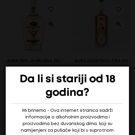
AURA DIVLJA KRUŠKA 29,48% – 0.7 L
AURA APERITIVO-ORA D'ORO 1
Da li si stariji od 18
26,70
€
23,20
€
godina?
Na stanju
Na stanju
ADD TO CART
ADD TO CART
Mi brinemo - Ova internet stranica sadrži
informacije o alkoholnim proizvodima i
proizvodima bez duvanskog dima, koji su
namijenjeni za pušače koji bi u suprotnom