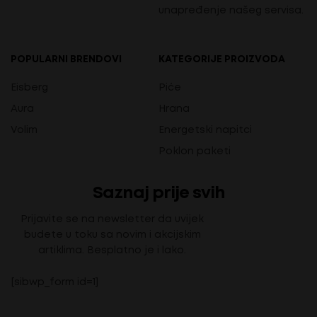
unapređenje našeg servisa.
POPULARNI BRENDOVI
KATEGORIJE PROIZVODA
Eisberg
Piće
Aura
Hrana
Volim
Energetski napitci
Poklon paketi
Saznaj prije svih
Prijavite se na newsletter da uvijek
budete u toku sa novim i akcijskim
artiklima. Besplatno je i lako.
[sibwp_form id=1]