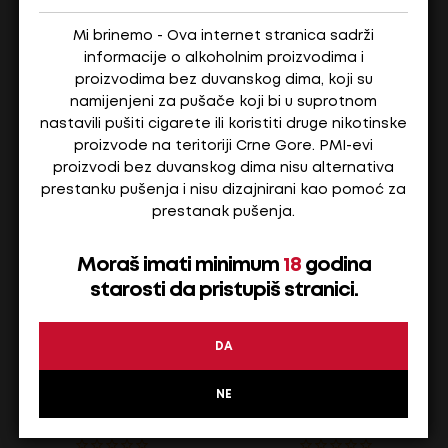
Mi brinemo - Ova internet stranica sadrži
informacije o alkoholnim proizvodima i
1,60
€
29,20
€
proizvodima bez duvanskog dima, koji su
Na stanju
Na stanju
namijenjeni za pušače koji bi u suprotnom
nastavili pušiti cigarete ili koristiti druge nikotinske
ADD TO CART
ADD TO CART
proizvode na teritoriji Crne Gore. PMI-evi
proizvodi bez duvanskog dima nisu alternativa
prestanku pušenja i nisu dizajnirani kao pomoć za
prestanak pušenja.
Moraš imati minimum
18
godina
starosti da pristupiš stranici.
DA
NE
BRAJOVIC-LEGAT Vranac, 2019, 0.75l
Teuta Terranino liker 0,7L