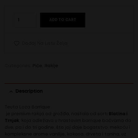
ADD TO CART
Dodaj Na Listu Želja
Categories:
Piće
,
Rakije
Description
Teuta Loza Barrique
je premium rakija od grožđa, nastala od sorti
Blatina i
Trnjak
, koja odležava u hrastovim barrique bačvama do
dve, pa i do tri godine, što joj daje bogatstvo, mekoću i
kompleksne arome vanilije, kokosa, drveta i tanina, uz