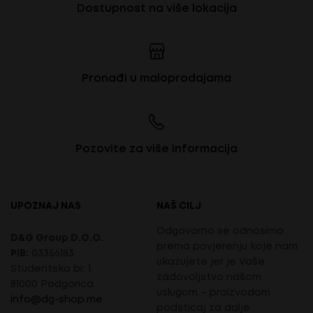
Dostupnost na više lokacija
Pronađi u maloprodajama
Pozovite za više informacija
UPOZNAJ NAS
NAŠ CILJ
Odgovorno se odnosimo
D&G Group D.O.O.
prema povjerenju koje nam
PIB:
03356183
ukazujete jer je Vaše
Studentska br. 1,
zadovoljstvo našom
81000 Podgorica
uslugom – proizvodom
info@dg-shop.me
podsticaj za dalje