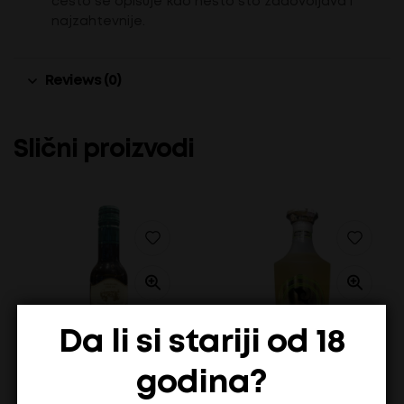
često se opisuje kao nešto što zadovoljava i
najzahtevnije.
Reviews (0)
Slični proizvodi
Da li si stariji od 18
godina?
Hercego Žilavka 0,187L
Teuta Limoncello liker 0,7l