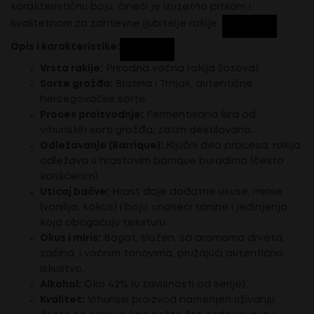
karakterističnu boju, čineći je izuzetno pitkom i
kvalitetnom za zahtevne ljubitelje rakije.
Opis i karakteristike:
Vrsta rakije:
Prirodna voćna rakija (lozova).
Sorte grožđa:
Blatina i Trnjak, autentične
hercegovačke sorte.
Proces proizvodnje:
Fermentisana šira od
vrhunskih sorti grožđa, zatim destilovana.
Odležavanje (Barrique):
Ključni deo procesa; rakija
odležava u hrastovim barrique buradima (često
korišćenim).
Uticaj bačve:
Hrast daje dodatne ukuse, mirise
(vanilija, kokos) i boju, unoseći tanine i jedinjenja
koja obogaćuju teksturu.
Okus i miris:
Bogat, složen, sa aromama drveta,
začina, i voćnim tonovima, pružajući autentično
iskustvo.
Alkohol:
Oko 42% (u zavisnosti od serije).
Kvalitet:
Vrhunski proizvod namenjen uživanju,