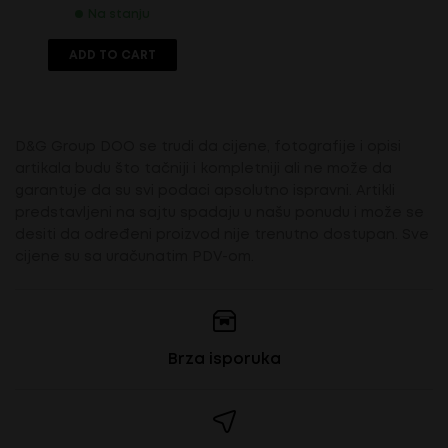
Na stanju
ADD TO CART
D&G Group DOO se trudi da cijene, fotografije i opisi
artikala budu što tačniji i kompletniji ali ne može da
garantuje da su svi podaci apsolutno ispravni. Artikli
predstavljeni na sajtu spadaju u našu ponudu i može se
desiti da određeni proizvod nije trenutno dostupan. Sve
cijene su sa uračunatim PDV-om.
Brza isporuka