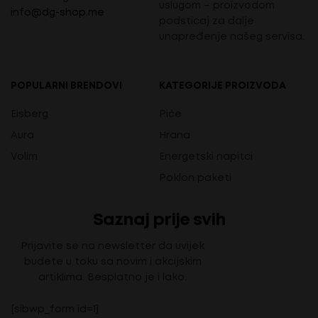
uslugom – proizvodom
info@dg-shop.me
podsticaj za dalje
unapređenje našeg servisa.
POPULARNI BRENDOVI
KATEGORIJE PROIZVODA
Eisberg
Piće
Aura
Hrana
Volim
Energetski napitci
Poklon paketi
Saznaj prije svih
Prijavite se na newsletter da uvijek
budete u toku sa novim i akcijskim
artiklima. Besplatno je i lako.
[sibwp_form id=1]