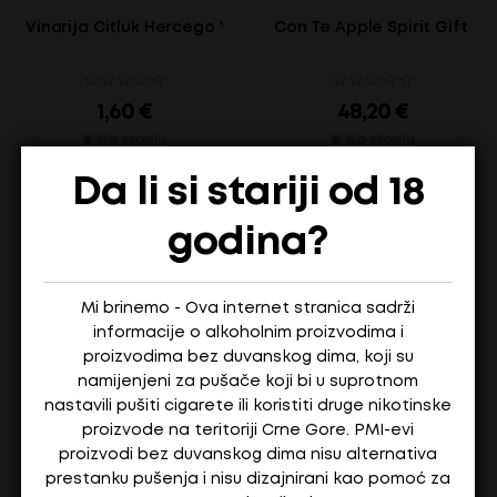
Vinarija Citluk Hercego Vranac 0.187L
Con Te Apple Spirit Gift Box
1,60
€
48,20
€
Na stanju
Na stanju
Da li si stariji od 18
ADD TO CART
ADD TO CART
godina?
Mi brinemo - Ova internet stranica sadrži
informacije o alkoholnim proizvodima i
proizvodima bez duvanskog dima, koji su
namijenjeni za pušače koji bi u suprotnom
nastavili pušiti cigarete ili koristiti druge nikotinske
proizvode na teritoriji Crne Gore. PMI-evi
proizvodi bez duvanskog dima nisu alternativa
prestanku pušenja i nisu dizajnirani kao pomoć za
Hercego Žilavka 0,187L
Teuta Limoncello liker 0,7l