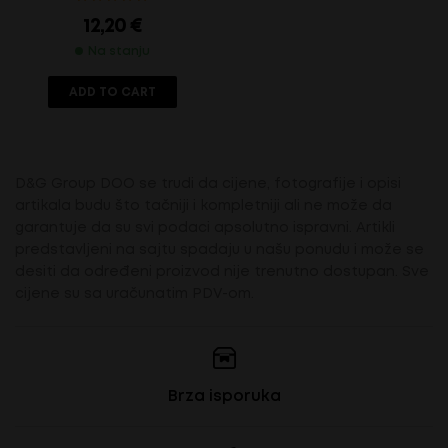
12,20
€
Na stanju
ADD TO CART
D&G Group DOO se trudi da cijene, fotografije i opisi
artikala budu što tačniji i kompletniji ali ne može da
garantuje da su svi podaci apsolutno ispravni. Artikli
predstavljeni na sajtu spadaju u našu ponudu i može se
desiti da određeni proizvod nije trenutno dostupan. Sve
cijene su sa uračunatim PDV-om.
Brza isporuka