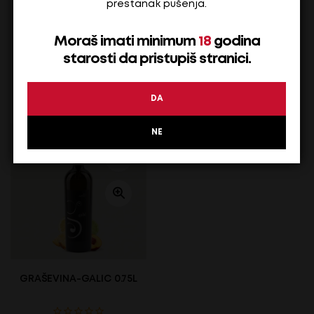
prestanak pušenja.
Moraš imati minimum
18
godina
1,60
€
29,20
€
starosti da pristupiš stranici.
Na stanju
Na stanju
ADD TO CART
ADD TO CART
DA
NE
GRAŠEVINA-GALIC 0.75L