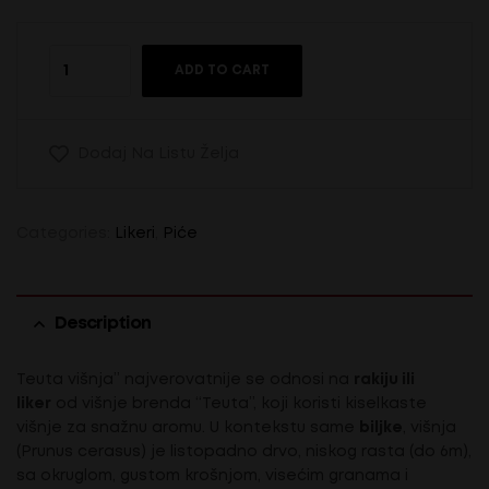
ADD TO CART
Dodaj Na Listu Želja
Categories:
Likeri
,
Piće
Description
Teuta višnja” najverovatnije se odnosi na
rakiju ili
liker
od višnje brenda “Teuta”, koji koristi kiselkaste
višnje za snažnu aromu. U kontekstu same
biljke
, višnja
(Prunus cerasus) je listopadno drvo, niskog rasta (do 6m),
sa okruglom, gustom krošnjom, visećim granama i