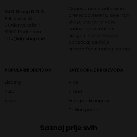
Odgovorno se odnosimo
D&G Group D.O.O.
prema povjerenju koje nam
PIB:
03356183
ukazujete jer je Vaše
Studentska br. 1,
zadovoljstvo našom
81000 Podgorica
uslugom – proizvodom
info@dg-shop.me
podsticaj za dalje
unapređenje našeg servisa.
POPULARNI BRENDOVI
KATEGORIJE PROIZVODA
Eisberg
Piće
Aura
Hrana
Volim
Energetski napitci
Poklon paketi
Saznaj prije svih