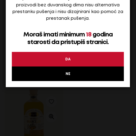
proizvodi bez duvanskog dima nisu alternativa
prestanku pušenja i nisu dizajnirani kao pomoć za
prestanak pušenja.
AURA GIN KARBUN 39,17% – 0.75 L
AURA GIN KARBUN LIMITED SE
Moraš imati minimum
18
godina
starosti da pristupiš stranici.
56,70
€
40,80
€
DA
Na stanju
Na stanju
ADD TO CART
ADD TO CART
NE