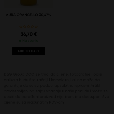
AURA ORANCELLO 30,47% – 0.7 L
26,70
€
Na stanju
ADD TO CART
D&G Group DOO se trudi da cijene, fotografije i opisi
artikala budu što tačniji i kompletniji ali ne može da
garantuje da su svi podaci apsolutno ispravni. Artikli
predstavljeni na sajtu spadaju u našu ponudu i može se
desiti da određeni proizvod nije trenutno dostupan. Sve
cijene su sa uračunatim PDV-om.