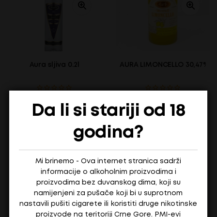
Aura sljiva 0.2l
AURA LIMONCELLO 30,47% – 0
11,40
€
26,70
€
Da li si stariji od 18
Na stanju
Na stanju
godina?
ADD TO CART
ADD TO CART
Mi brinemo - Ova internet stranica sadrži
informacije o alkoholnim proizvodima i
proizvodima bez duvanskog dima, koji su
namijenjeni za pušače koji bi u suprotnom
nastavili pušiti cigarete ili koristiti druge nikotinske
proizvode na teritoriji Crne Gore. PMI-evi