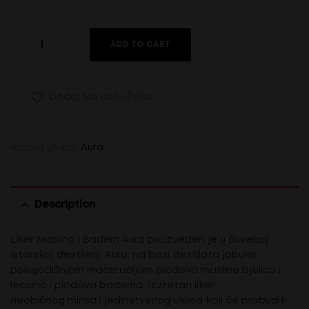
ADD TO CART
Dodaj Na Listu Želja
Robna grupa:
Aura
Description
Liker Maslina i Badem Aura proizveden je u čuvenoj
istarskoj destileriji Aura, na bazi destilata jabuke
polugodišnjom maceracijom plodova masline bjelica i
leccino i plodova badema. Izuzetan liker,
neobičnog mirisa i jedinstvenog ukusa koji će probuditi