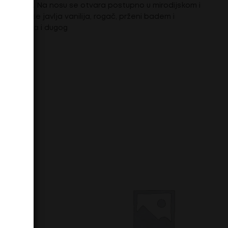
dbljeskom. Na nosu se otvara postupno u mirodijskom i
vima se javlja vanilija, rogač, prženi badem i
žnog tijela i dugog