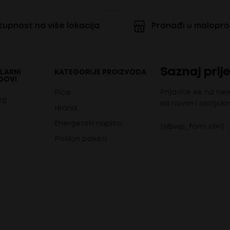
upnost na više lokacija
Pronađi u malopr
Saznaj prije
LARNI
KATEGORIJE PROIZVODA
DOVI
Prijavite se na ne
Piće
rg
sa novim i akcijski
Hrana
Energetski napitci
[sibwp_form id=1]
Poklon paketi