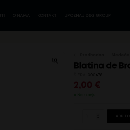
TI
O NAMA
KONTAKT
UPOZNAJ D&G GROUP
Predhodno
Sledeće
Blatina de Bro
ŠIFRA:
000478
18,20
2,00
€
€
2,00
€
Na stanju
ADD TO