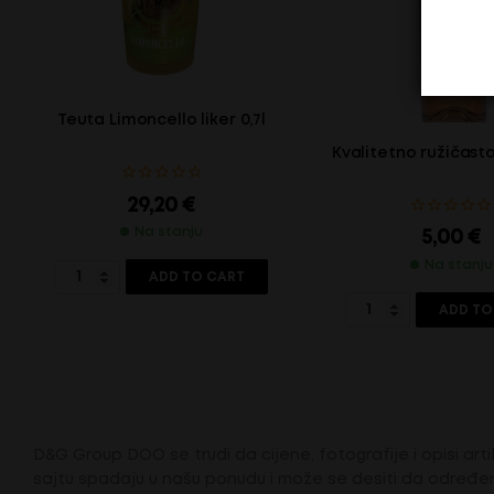
Teuta Limoncello liker 0,7l
Kvalitetno ružičast
29,20
€
Na stanju
5,00
€
Na stanju
ADD TO CART
ADD TO
D&G Group DOO se trudi da cijene, fotografije i opisi artik
sajtu spadaju u našu ponudu i može se desiti da određen