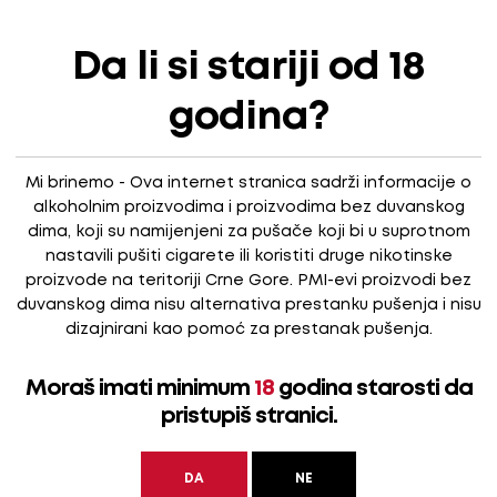
amne i kompaktne, žive i sjajeće rubinske boje s granatnim o
 suhih smokava, marmelade od tamnog bobičastog voća, u trago
Da li si stariji od 18
glatko, malko gorkasto, živo i toplo, bogato, puno i suho; sna
godina?
Mi brinemo - Ova internet stranica sadrži informacije o
alkoholnim proizvodima i proizvodima bez duvanskog
dima, koji su namijenjeni za pušače koji bi u suprotnom
nastavili pušiti cigarete ili koristiti druge nikotinske
proizvode na teritoriji Crne Gore. PMI-evi proizvodi bez
duvanskog dima nisu alternativa prestanku pušenja i nisu
dizajnirani kao pomoć za prestanak pušenja.
Moraš imati minimum
18
godina starosti da
pristupiš stranici.
DA
NE