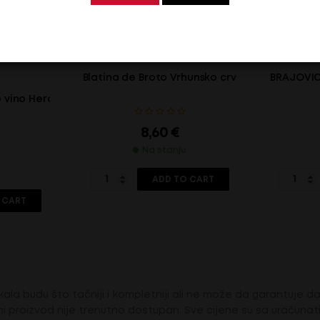
Blatina de Broto Vrhunsko crveno vino-Citluk
BRAJOVIC-
o vino Hercego Rose-Citluk
8,60
€
Na stanju
ADD TO CART
 CART
ala budu što tačniji i kompletniji ali ne može da garantuje da 
i proizvod nije trenutno dostupan. Sve cijene su sa uračuna