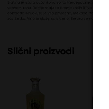
Blatina je stara autohtona sorta Hercegovine. Vino je t
voćnom tonu. Raspoznaju se arome zrelih šljiva, grožđa,
čokolada. Na okusu je vrlo privlačno, mekano, zaobljeno i 
završetka. Vino je složeno, iskreno. Servira se na 18-20 ºC.
Slični proizvodi