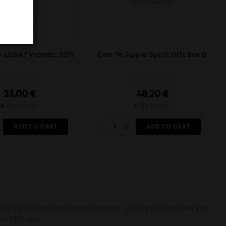
LEGAT Vranac, 2019, 0.75l
Con Te Apple Spirit Gift Box 0.70l
23,00
€
48,20
€
Na stanju
Na stanju
ADD TO CART
ADD TO CART
su svi podaci apsolutno ispravni. Artikli predstavljeni na
tim PDV-om.