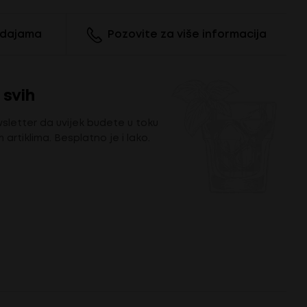
odajama
Pozovite za više informacija
 svih
wsletter da uvijek budete u toku
m artiklima. Besplatno je i lako.