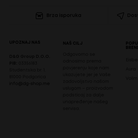
Brza isporuka
Dost
UPOZNAJ NAS
NAŠ CILJ
POPU
BREN
Odgovorno se
D&G Group D.O.O.
Eisbe
odnosimo prema
PIB:
03356183
povjerenju koje nam
Aura
Studentska br. 1,
ukazujete jer je Vaše
81000 Podgorica
Volim
zadovoljstvo našom
info@dg-shop.me
uslugom – proizvodom
podsticaj za dalje
unapređenje našeg
servisa.