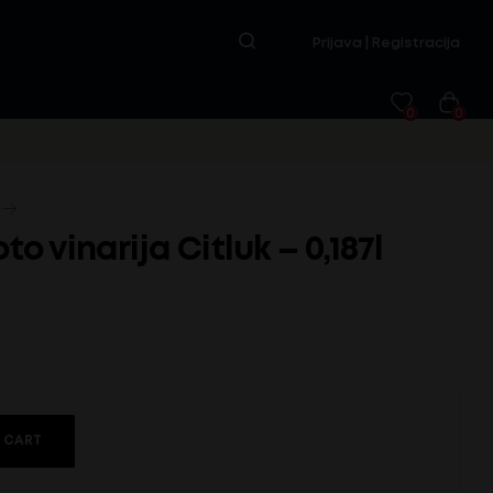
Prijava | Registracija
0
0
to vinarija Citluk – 0,187l
 CART