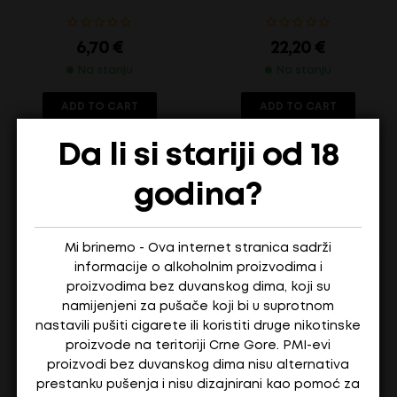
6,70
€
22,20
€
Na stanju
Na stanju
ADD TO CART
ADD TO CART
Da li si stariji od 18
godina?
Mi brinemo - Ova internet stranica sadrži
informacije o alkoholnim proizvodima i
proizvodima bez duvanskog dima, koji su
namijenjeni za pušače koji bi u suprotnom
nastavili pušiti cigarete ili koristiti druge nikotinske
AURA TERANINO 15,86% – 0,2 L PLJOSKA
AURA FERNET AMARO 78 34,74
proizvode na teritoriji Crne Gore. PMI-evi
proizvodi bez duvanskog dima nisu alternativa
prestanku pušenja i nisu dizajnirani kao pomoć za