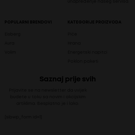
unapređenje našeg servisa.
POPULARNI BRENDOVI
KATEGORIJE PROIZVODA
Eisberg
Piće
Aura
Hrana
Volim
Energetski napitci
Poklon paketi
Saznaj prije svih
Prijavite se na newsletter da uvijek
budete u toku sa novim i akcijskim
artiklima. Besplatno je i lako.
[sibwp_form id=1]