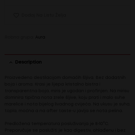
Dodaj Na Listu Želja
Robna grupa:
Aura
Description
Proizvedeno destilacijom domaćih šljiva. Bez dodatnih
boja i aroma. Krasi je lijepa kristalno bistra i
transparentna boja, miris je ugodan i profinjen. Na mirisu
dominira tipična nota zrele šljive, koju prati i malo suhe
marelice i nota bijelog livadnog cvijeća. Na ukusu je suha,
topla, moćna a na after taste-u javlja se nota pelina.
Predložena temperatura posluživanja je 8-10°C.
Preporučuje se poslužiti je kao digestiv, ohlađenu i bez