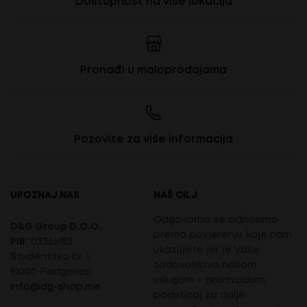
Dostupnost na više lokacija
Pronađi u maloprodajama
Pozovite za više informacija
UPOZNAJ NAS
NAŠ CILJ
Odgovorno se odnosimo
D&G Group D.O.O.
prema povjerenju koje nam
PIB:
03356183
ukazujete jer je Vaše
Studentska br. 1,
zadovoljstvo našom
81000 Podgorica
uslugom – proizvodom
info@dg-shop.me
podsticaj za dalje