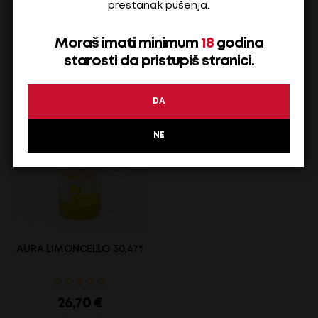
prestanak pušenja.
18,70
€
27,60
€
Na stanju
Na stanju
Moraš imati minimum
18
godina
ADD TO CART
ADD TO CART
starosti da pristupiš stranici.
DA
NE
AURA LIMONCELLO 30,47% – 0.7 L
26,70
€