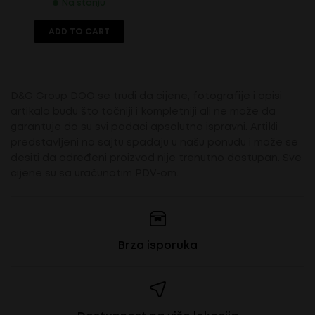
Na stanju
ADD TO CART
D&G Group DOO se trudi da cijene, fotografije i opisi
artikala budu što tačniji i kompletniji ali ne može da
garantuje da su svi podaci apsolutno ispravni. Artikli
predstavljeni na sajtu spadaju u našu ponudu i može se
desiti da određeni proizvod nije trenutno dostupan. Sve
cijene su sa uračunatim PDV-om.
Brza isporuka