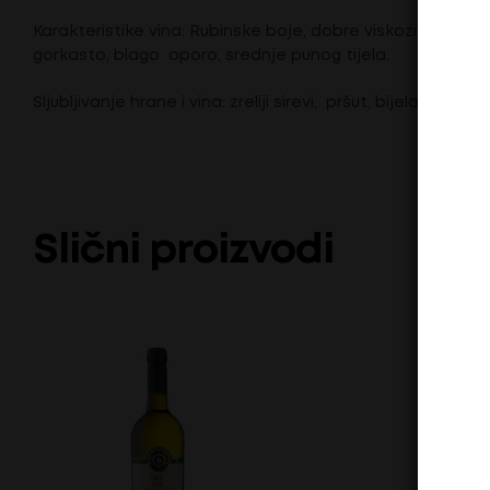
Karakteristike vina: Rubinske boje, dobre viskoznosti, fin
gorkasto, blago oporo, srednje punog tijela.
Sljubljivanje hrane i vina: zreliji sirevi, pršut, bijela i 
Slični proizvodi