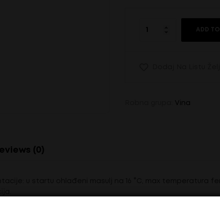
ADD TO
Dodaj Na Listu Žel
Robna grupa:
Vina
eviews (0)
ntacije: u startu ohlađeni masulj na 16 °C, max temperatura f
ija.
x cistjernama