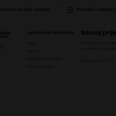
upnost na više lokacija
Pronađi u malopr
Saznaj prije
LARNI
KATEGORIJE PROIZVODA
DOVI
Prijavite se na ne
Piće
rg
sa novim i akcijski
Hrana
Energetski napitci
[sibwp_form id=1]
Poklon paketi