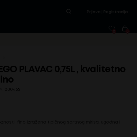
Prijava | Registracija
0
0
GO PLAVAC 0,75L , kvalitetno
ino
A:
000462
znosti, fino izražena tipičnog sortnog mirisa, ugodna i