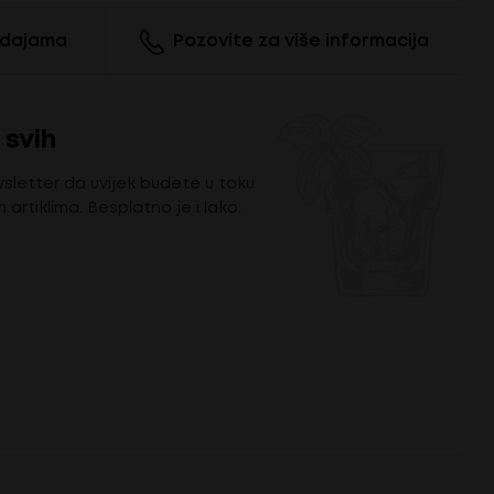
odajama
Pozovite za više informacija
 svih
wsletter da uvijek budete u toku
m artiklima. Besplatno je i lako.