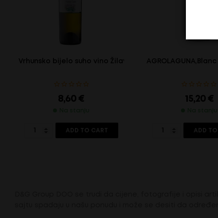
Vrhunsko bijelo suho vino Žilavka Mostar
AGROLAGUNA,Blanc d
8,60
€
15,20
€
Na stanju
Na stanju
ADD TO CART
ADD TO
D&G Group DOO se trudi da cijene, fotografije i opisi artik
sajtu spadaju u našu ponudu i može se desiti da određen