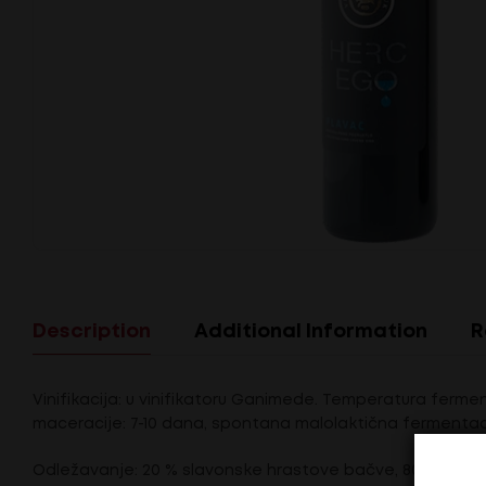
Description
Additional Information
R
Vinifikacija: u vinifikatoru Ganimede. Temperatura ferme
maceracije: 7-10 dana, spontana malolaktična fermentac
Odležavanje: 20 % slavonske hrastove bačve, 80 % u ino