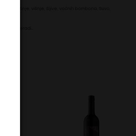
arome trešnje, višnje, šljive, voćnih bombona. Suvo,
 i tamne peradi…