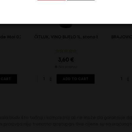
e Moi 0.75l
ČITLUK, VINO BIJELO 1L, stono bijelo vino
BRAJOVIC-
3,60
€
Na stanju
 CART
ADD TO CART
ala budu što tačniji i kompletniji ali ne može da garantuje da 
i proizvod nije trenutno dostupan. Sve cijene su sa uračuna