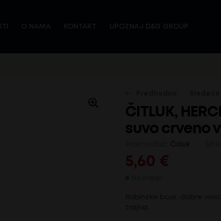
TI
O NAMA
KONTAKT
UPOZNAJ D&G GROUP
Predhodno
Sledeće
ČITLUK, HERCE
suvo crveno v
5,00
6,80
€
€
Proizvođač:
Čitluk
ŠIFR
5,60
€
Na stanju
Rubinske boje, dobre visko
trajna.