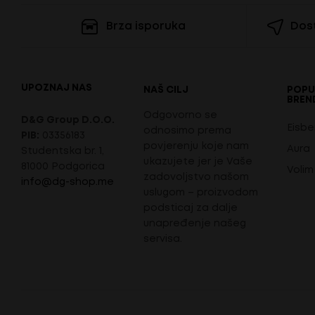
Brza isporuka
Dost
UPOZNAJ NAS
NAŠ CILJ
POPU
BREN
Odgovorno se
D&G Group D.O.O.
Eisbe
odnosimo prema
PIB:
03356183
povjerenju koje nam
Aura
Studentska br. 1,
ukazujete jer je Vaše
81000 Podgorica
Volim
zadovoljstvo našom
info@dg-shop.me
uslugom – proizvodom
podsticaj za dalje
unapređenje našeg
servisa.