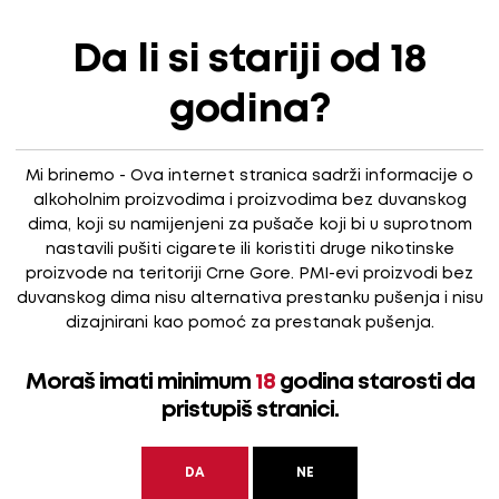
o izražena tipičnog sortnog mirisa, ugodna i trajna. Naziru se 
Da li si stariji od 18
godina?
plava riba s gradela, brudet, dobro začinjena jela od tamnog mesa
Mi brinemo - Ova internet stranica sadrži informacije o
alkoholnim proizvodima i proizvodima bez duvanskog
dima, koji su namijenjeni za pušače koji bi u suprotnom
nastavili pušiti cigarete ili koristiti druge nikotinske
proizvode na teritoriji Crne Gore. PMI-evi proizvodi bez
duvanskog dima nisu alternativa prestanku pušenja i nisu
dizajnirani kao pomoć za prestanak pušenja.
Moraš imati minimum
18
godina starosti da
pristupiš stranici.
DA
NE